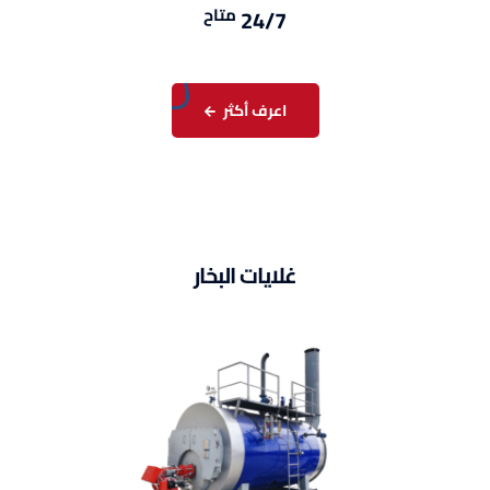
متاح
24/7
اعرف أكثر
غلايات البخار